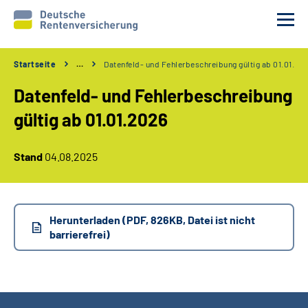
Startseite
…
Datenfeld- und Fehlerbeschreibung gültig ab 01.01.20
Unsere Partner
Datenfeld- und Fehlerbeschreibung
Unsere Verfahren
gültig ab 01.01.2026
Services
Stand
04.08.2025
Wir über uns
Herunterladen (PDF, 826KB, Datei ist nicht
Erweiterte Suche
barrierefrei)
Gebärdensprache
Leichte Sprache