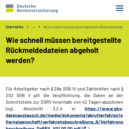
Startseite
…
Wie schnell müssen bereitgestellte Rückmeldedateie
Unsere Partner
Wie schnell müssen bereitgestellte
Unsere Verfahren
Rückmeldedateien abgeholt
werden?
Services
Wir über uns
Für Arbeitgeber nach § 28a SGB IV und Zahlstellen nach §
202 SGB V gilt die Verpflichtung, die Daten an der
Erweiterte Suche
Schnittstelle zur DSRV innerhalb von 42 Tagen abzuholen
(vgl. Abschnitt 3.2.4 in
https://www.gkv-
Gebärdensprache
datenaustausch.de/media/dokumente/abrufverfahren/e
lterneigenschaft/verfahrensbeschreibung_9/Verfahrens
Leichte Sprache
beschreibung_DaBPV_V01.00.00.pdf
).