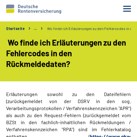
Startseite
…
Wo finde ich Erläuterungen zu den Fehlercodes in d
Unsere Partner
Wo finde ich Erläuterungen zu den
Unsere Verfahren
Fehlercodes in den
Rückmeldedaten?
Services
Wir über uns
Erläuterungen sowohl zu den Dateifehlern
(zurückgemeldet von der DSRV in den sog.
Erweiterte Suche
Verarbeitungsprotokollen / Verfahrenskennzeichen "APR")
als auch zu den Request-Fehlern (zurückgemeldet vom
Gebärdensprache
BZSt in den fachlich-inhaltlichen Rückmeldungen /
Verfahrenskennzeichen "RPA") sind im Fehlerkatalog
Leichte Sprache
enthalten (
https://www.gkv-