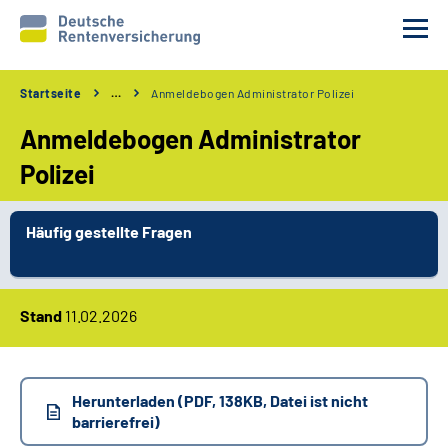
Startseite
…
Anmeldebogen Administrator Polizei
Unsere Partner
Anmeldebogen Administrator
Unsere Verfahren
Polizei
Services
Häufig gestellte Fragen
Wir über uns
Stand
11.02.2026
Erweiterte Suche
Gebärdensprache
Herunterladen (PDF, 138KB, Datei ist nicht
barrierefrei)
Leichte Sprache