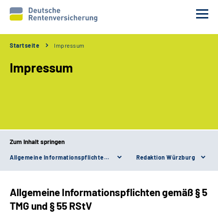
Startseite
Impressum
Unsere Partner
Impressum
Unsere Verfahren
Services
Wir über uns
Zum Inhalt springen
Allgemeine Informationspflichten gemäß § 5 TMG und § 55 RStV
Redaktion Würzburg
Erweiterte Suche
Gebärdensprache
Allgemeine Informationspflichten gemäß § 5
TMG und § 55 RStV
Leichte Sprache