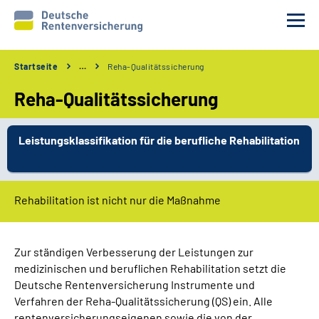
Startseite
…
Reha-Qualitätssicherung
Unsere Partner
Reha-Qualitätssicherung
Unsere Verfahren
Leistungsklassifikation für die berufliche Rehabilitation
Services
Wir über uns
Rehabilitation ist nicht nur die Maßnahme
Erweiterte Suche
Zur ständigen Verbesserung der Leistungen zur
medizinischen und beruflichen Rehabilitation setzt die
Gebärdensprache
Deutsche Rentenversicherung Instrumente und
Verfahren der Reha-Qualitätssicherung (QS) ein. Alle
Leichte Sprache
rentenversicherungseigenen sowie die von der