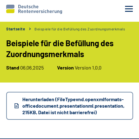
Startseite
Beispiele für die Befüllung des Zuordnungsmerkmals
Unsere Partner
Beispiele für die Befüllung des
Unsere Verfahren
Zuordnungsmerkmals
Stand
06.06.2025
Version
Version 1.0.0
Services
Wir über uns
Herunterladen (FileTypevnd.openxmlformats-
Erweiterte Suche
officedocument.presentationml.presentation,
215KB, Datei ist nicht barrierefrei)
Gebärdensprache
Leichte Sprache