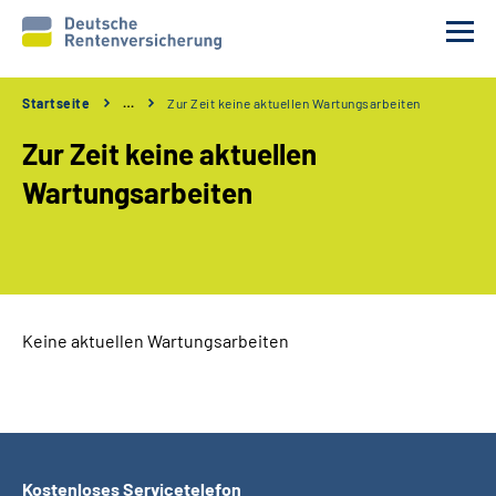
Startseite
…
Zur Zeit keine aktuellen Wartungsarbeiten
Unsere Partner
Zur Zeit keine aktuellen
Unsere Verfahren
Wartungsarbeiten
Services
Wir über uns
Keine aktuellen Wartungsarbeiten
Erweiterte Suche
Gebärdensprache
Leichte Sprache
Kostenloses Servicetelefon