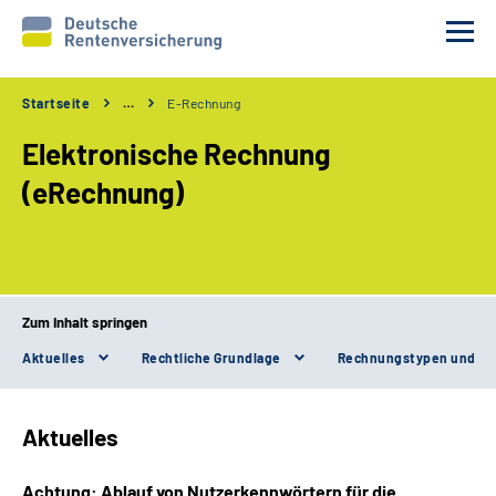
Startseite
…
E-Rechnung
Unsere Partner
Elektronische Rechnung
Unsere Verfahren
(eRechnung)
Services
Wir über uns
Zum Inhalt springen
Aktuelles
Rechtliche Grundlage
Erweiterte Suche
Gebärdensprache
Aktuelles
Leichte Sprache
Achtung: Ablauf von Nutzerkennwörtern für die