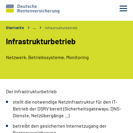
Startseite
…
Infrastrukturbetrieb
Unsere Partner
Infrastrukturbetrieb
Unsere Verfahren
Netzwerk, Betriebssysteme, Monitoring
Services
Wir über uns
Der Infrastrukturbetrieb
Erweiterte Suche
stellt die notwendige Netzinfrastruktur für den IT-
Betrieb der DSRV bereit (Sicherheitsgateways, DNS-
Gebärdensprache
Dienste, Netzübergänge ...)
betreibt den gesicherten Internetzugang der
Leichte Sprache
Rentenversicherung